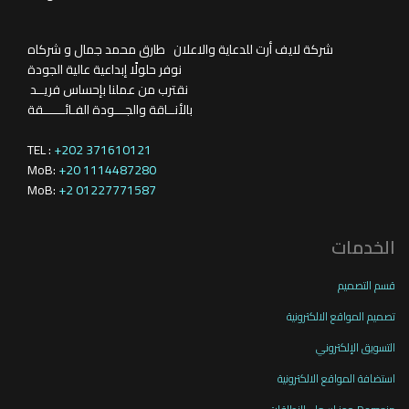
شركة لايف أرت للدعاية والاعلان طارق محمد جمال و شركاه
نوفر حلولًا إبداعية عالية الجودة
نقترب من عملنا بإحساس فريــد
بالأنــاقة والجـــودة الفـائــــــقة
TEL :
+202 371610121
MoB:
+20 1114487280
MoB:
+2 01227771587
الخدمات
قسم التصميم
تصميم المواقع الالكترونية
التسويق الإلكتروني
استضافة المواقع الالكترونية