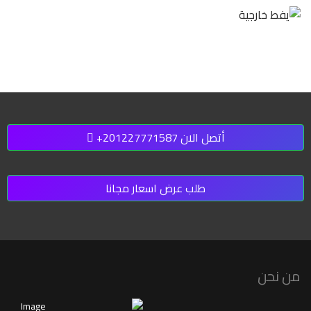
أتصل الان 201227771587+
طلب عرض اسعار مجانا
من نحن