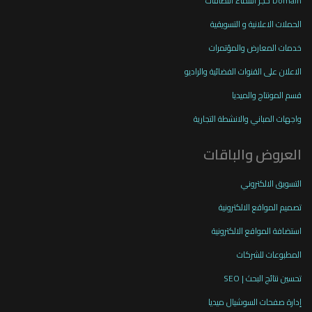
Domain حجز اسماء النطاقات
الحملات الاعلانية و التسويقية
خدمات المعارض والمؤتمرات
الاعلان على القنوات الفضائية والراديو
قسم المونتاج والميديا
واجهات المباني والانشطة التجارية
العروض والباقات
التسويق الالكتروني
تصميم المواقع الالكترونية
استضافة المواقع الالكترونية
المطبوعات للشركات
تحسين نتائج البحث | SEO
إدارة صفحات السوشيال ميديا