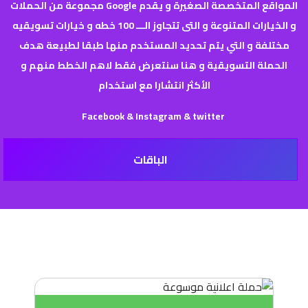
المواقع المتخصصة الصغيرة و يقدم
Google
مجموعة من الحملات
و الخيارات
المتنوعة
و التى
تتجاوز الـــ 100 خطه
و خيارات
تسويقيه
مختلفة
و التي
يتم تحديد المستخدم منها طبقا لطبيعة هدف
الحملة التسويقية
و هنا
سنتعرض فقط لاهم الخطط منهم
و
الأكثر
انتشارا مع
استخدام
Facebook & Instagram & twitter
الباقات