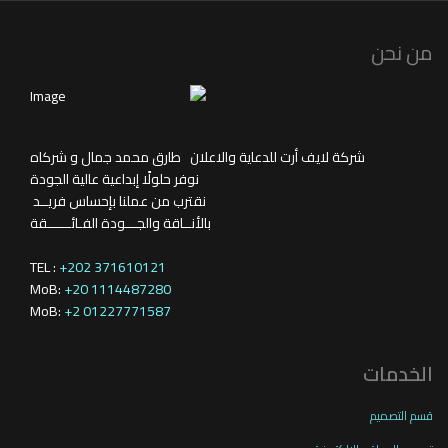
من نحن
شركة لايف أرت للدعاية والاعلان طارق محمد جمال و شركاه
نوفر حلولًا إبداعية عالية الجودة
نقترب من عملنا بإحساس فريــد
بالأنــاقة والجـــودة الفـائــــــقة
TEL :
+202 371610121
MoB:
+20 1114487280
MoB:
+2 01227771587
الخدمات
قسم التصميم