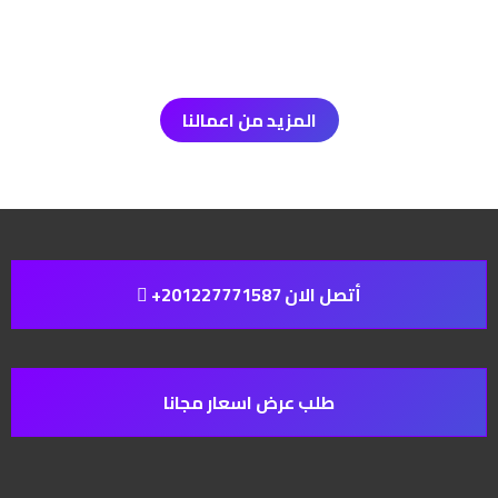
المزيد من اعمالنا
أتصل الان 201227771587+
طلب عرض اسعار مجانا